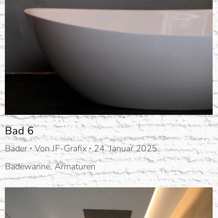
Bad 6
Bäder
Von
JF-Grafix
24. Januar 2025
Badewanne, Armaturen